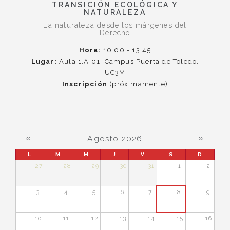
TRANSICIÓN ECOLÓGICA Y
NATURALEZA
La naturaleza desde los márgenes del
Derecho
Hora:
10:00 - 13:45
Lugar:
Aula 1.A.01. Campus Puerta de Toledo.
UC3M
Inscripción
(próximamente)
«
»
Agosto 2026
L
M
M
J
V
S
D
27
28
29
30
31
1
2
3
4
5
6
7
8
9
10
11
12
13
14
15
16