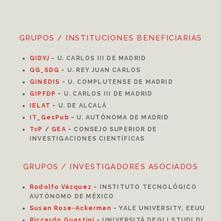
GRUPOS / INSTITUCIONES BENEFICIARIAS
GIDYJ
-
U. CARLOS III DE MADRID
GG_SDG
-
U. REY JUAN CARLOS
GINEDIS
-
U. COMPLUTENSE DE MADRID
GIPFDP
-
U. CARLOS III DE MADRID
I
ELAT
-
U. DE ALCALÁ
IT_GesPub
-
U. AUTÓNOMA DE MADRID
TcP
/
GEA
-
CONSEJO SUPERIOR DE
INVESTIGACIONES CIENTÍFICAS
GRUPOS / INVESTIGADORES ASOCIADOS
Rodolfo Vázquez
-
INSTITUTO TECNOLÓGICO
AUTÓNOMO DE MÉXICO
Susan Rose-Ackerman
-
YALE UNIVERSITY, EEUU
Riccardo Guastini
-
UNIVERSITÀ DEGLI STUDI DI