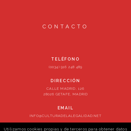
CONTACTO
TELÉFONO
(0034) 916 248 489
DIRECCIÓN
CALLE MADRID, 126
28026 GETAFE, MADRID
EMAIL
INFO@CULTURADELALEGALIDAD.NET
Utilizamos cookies propias y de terceros para obtener datos
SÍGUENOS