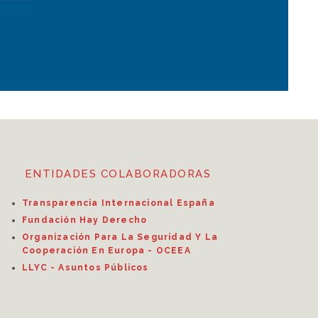
ENTIDADES COLABORADORAS
Transparencia Internacional España
Fundación Hay Derecho
Organización Para La Seguridad Y La
Cooperación En Europa - OCEEA
LLYC - Asuntos Públicos