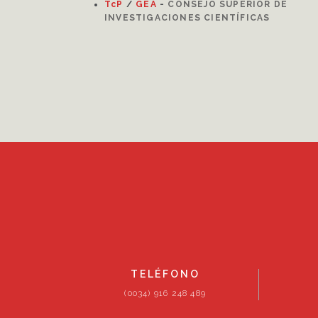
TcP
/
GEA
-
CONSEJO SUPERIOR DE
INVESTIGACIONES CIENTÍFICAS
TELÉFONO
(0034) 916 248 489