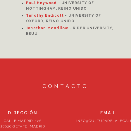
Paul Heywood
-
UNIVERSITY OF
NOTTINGHAM, REINO UNIDO
Timothy Endicott
-
UNIVERSITY OF
OXFORD, REINO UNIDO
Jonathan Mendilow
-
RIDER UNIVERSITY,
EEUU
CONTACTO
DIRECCIÓN
EMAIL
CALLE MADRID, 126
INFO@CULTURADELALEGALI
28026 GETAFE, MADRID