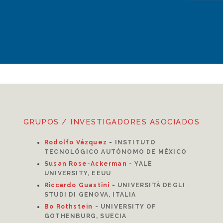
GRUPOS / INVESTIGADORES ASOCIADOS
Rodolfo Vázquez
-
INSTITUTO
TECNOLÓGICO AUTÓNOMO DE MÉXICO
Susan Rose-Ackerman
-
YALE
UNIVERSITY, EEUU
Riccardo Guastini
-
UNIVERSITÀ DEGLI
STUDI DI GENOVA, ITALIA
Bo Rothstein
-
UNIVERSITY OF
GOTHENBURG, SUECIA