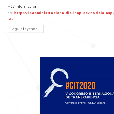
Más información
en:
http://laadministracionaldia.inap.es/noticia.asp
id=...
Seguir leyendo...