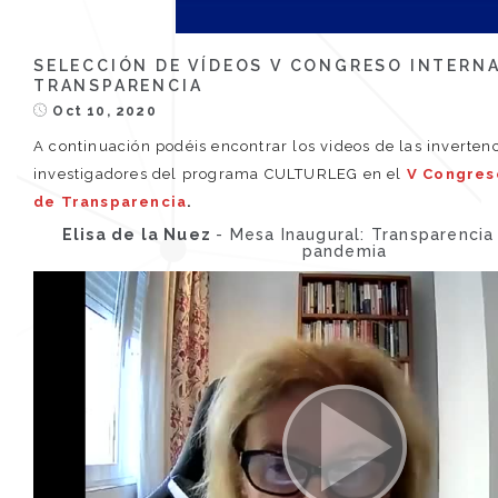
SELECCIÓN DE VÍDEOS V CONGRESO INTERN
TRANSPARENCIA
Oct 10, 2020
A continuación podéis encontrar los videos de las inverten
investigadores del programa CULTURLEG en el
V Congres
de Transparencia
.
Elisa de la Nuez
- Mesa Inaugural: Transparenci
pandemia