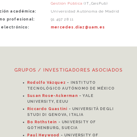
Gestión Pública
(IT_GesPub)
ución académica:
Universidad Autónoma de Madrid
no profesional:
91 497 28 11
 electrónico:
mercedes.diaz@uam.es
GRUPOS / INVESTIGADORES ASOCIADOS
Rodolfo Vázquez
-
INSTITUTO
TECNOLÓGICO AUTÓNOMO DE MÉXICO
Susan Rose-Ackerman
-
YALE
UNIVERSITY, EEUU
Riccardo Guastini
-
UNIVERSITÀ DEGLI
STUDI DI GENOVA, ITALIA
Bo Rothstein
-
UNIVERSITY OF
GOTHENBURG, SUECIA
Paul Heywood
-
UNIVERSITY OF