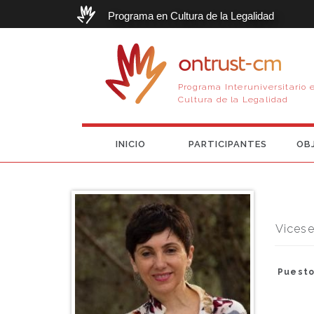
Programa en Cultura de la Legalidad
ontrust-cm
Programa Interuniversitario 
Cultura de la Legalidad
INICIO
PARTICIPANTES
OB
Vicese
Puesto