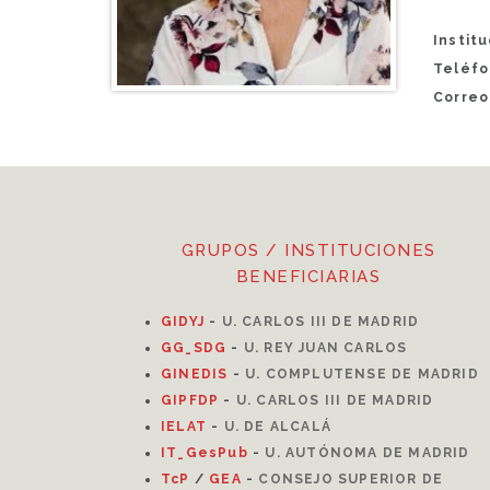
Instit
Teléfo
Correo
GRUPOS / INSTITUCIONES
BENEFICIARIAS
GIDYJ
-
U. CARLOS III DE MADRID
GG_SDG
-
U. REY JUAN CARLOS
GINEDIS
-
U. COMPLUTENSE DE MADRID
GIPFDP
-
U. CARLOS III DE MADRID
I
ELAT
-
U. DE ALCALÁ
IT_GesPub
-
U. AUTÓNOMA DE MADRID
TcP
/
GEA
-
CONSEJO SUPERIOR DE