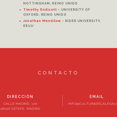
NOTTINGHAM, REINO UNIDO
Timothy Endicott
-
UNIVERSITY OF
OXFORD, REINO UNIDO
Jonathan Mendilow
-
RIDER UNIVERSITY,
EEUU
CONTACTO
DIRECCIÓN
EMAIL
CALLE MADRID, 126
INFO@CULTURADELALEGALI
28026 GETAFE, MADRID