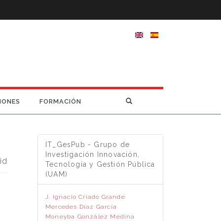
IONES
FORMACIÓN
IT_GesPub - Grupo de
Investigación Innovación,
id
Tecnología y Gestión Pública
(UAM)
J. Ignacio Criado Grande
Mercedes Díaz García
Moneyba González Medina