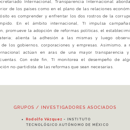
retariado Internacional, Transparencia Internacional abord
terior de los países como en el plano de las relaciones económ
pósito es comprender y enfrentar los dos rostros de la corrup
mpido. En el ámbito internacional, TI impulsa campaña
ón, promueve la adopción de reformas políticas, el establecim
ateria; alienta la adhesión a las mismas y luego observ
de los gobiernos, corporaciones y empresas. Asimismo, a n
nternacional actúan en aras de una mayor transparencia y
 cuentas. Con este fin, TI monitorea el desempeño de alg
pción no-partidista de las reformas que sean necesarias.
GRUPOS / INVESTIGADORES ASOCIADOS
Rodolfo Vázquez
-
INSTITUTO
TECNOLÓGICO AUTÓNOMO DE MÉXICO