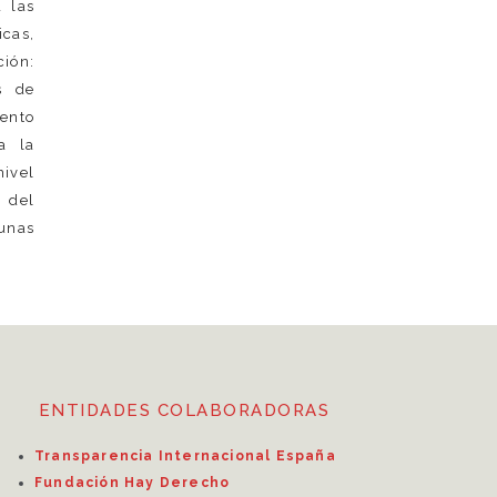
a las
icas,
ción:
s de
iento
a la
ivel
 del
unas
ENTIDADES COLABORADORAS
Transparencia Internacional España
Fundación Hay Derecho