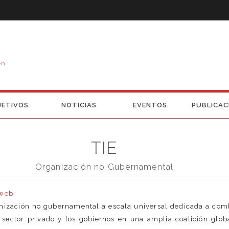
en
JETIVOS
NOTICIAS
EVENTOS
PUBLICAC
TIE
Organización no Gubernamental
 web
ganización no gubernamental a escala universal dedicada a com
, sector privado y los gobiernos en una amplia coalición glob