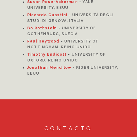
Susan Rose-Ackerman
-
YALE
UNIVERSITY, EEUU
Riccardo Guastini
-
UNIVERSITÀ DEGLI
STUDI DI GENOVA, ITALIA
Bo Rothstein
-
UNIVERSITY OF
GOTHENBURG, SUECIA
Paul Heywood
-
UNIVERSITY OF
NOTTINGHAM, REINO UNIDO
Timothy Endicott
-
UNIVERSITY OF
OXFORD, REINO UNIDO
Jonathan Mendilow
-
RIDER UNIVERSITY,
EEUU
CONTACTO