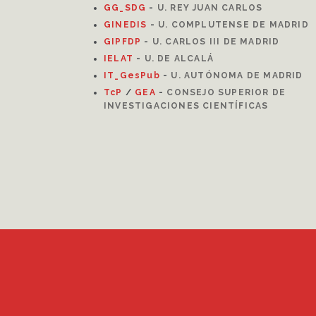
GG_SDG
-
U. REY JUAN CARLOS
GINEDIS
-
U. COMPLUTENSE DE MADRID
GIPFDP
-
U. CARLOS III DE MADRID
I
ELAT
-
U. DE ALCALÁ
IT_GesPub
-
U. AUTÓNOMA DE MADRID
TcP
/
GEA
-
CONSEJO SUPERIOR DE
INVESTIGACIONES CIENTÍFICAS