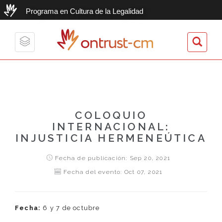
Programa en Cultura de la Legalidad
ontrust-cm
Toggle
navigation
COLOQUIO
INTERNACIONAL:
INJUSTICIA HERMENEÚTICA
Fecha de publicación: Sep 20, 2021
Fecha del evento: Oct 07, 2021
Fecha:
6 y 7 de octubre