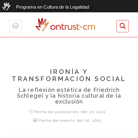
Programa en Cultura de la Legalidad
ontrust-cm
Toggle
navigation
IRONÍA Y
TRANSFORMACIÓN SOCIAL
La reflexión estética de Friedrich
Schlegel y la historia cultural de la
exclusión
Fecha de publicación: Abr 20, 2021
Fecha del evento: Apr 20, 2021