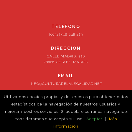
TELÉFONO
(0034) 916 248 489
DIRECCIÓN
CALLE MADRID, 126
28026 GETAFE, MADRID
EMAIL
INFO@CULTURADELALEGALIDAD.NET
Utilizamos cookies propias y de terceros para obtener datos
SÍGUENOS
estadísticos de la navegación de nuestros usuarios y
mejorar nuestros servicios. Si acepta o continúa navegando,
consideramos que acepta su uso.
Aceptar
|
Más
información