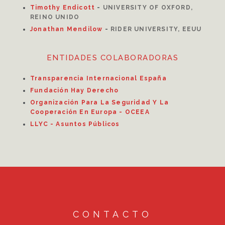
Timothy Endicott
-
UNIVERSITY OF OXFORD,
REINO UNIDO
Jonathan Mendilow
-
RIDER UNIVERSITY, EEUU
ENTIDADES COLABORADORAS
Transparencia Internacional España
Fundación Hay Derecho
Organización Para La Seguridad Y La
Cooperación En Europa - OCEEA
LLYC - Asuntos Públicos
CONTACTO