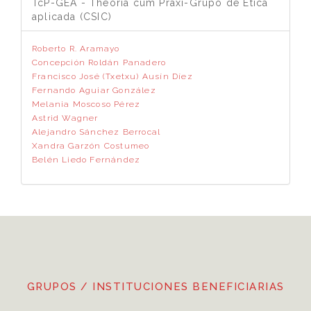
TcP-GEA - Theoria cum Praxi-Grupo de Ética
aplicada (CSIC)
Roberto R. Aramayo
Concepción Roldán Panadero
Francisco José (Txetxu) Ausín Díez
Fernando Aguiar González
Melania Moscoso Pérez
Astrid Wagner
Alejandro Sánchez Berrocal
Xandra Garzón Costumeo
Belén Liedo Fernández
GRUPOS / INSTITUCIONES BENEFICIARIAS