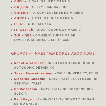
GIDYJ
-
U. CARLOS III DE MADRID
GG_SDG
-
U. REY JUAN CARLOS
GINEDIS
-
U. COMPLUTENSE DE MADRID
GIPFDP
-
U. CARLOS III DE MADRID
I
ELAT
-
U. DE ALCALÁ
IT_GesPub
-
U. AUTÓNOMA DE MADRID
TcP
/
GEA
-
CONSEJO SUPERIOR DE
INVESTIGACIONES CIENTÍFICAS
GRUPOS / INVESTIGADORES ASOCIADOS
Rodolfo Vázquez
-
INSTITUTO TECNOLÓGICO
AUTÓNOMO DE MÉXICO
Susan Rose-Ackerman
-
YALE UNIVERSITY, EEUU
Riccardo Guastini
-
UNIVERSITÀ DEGLI STUDI DI
GENOVA, ITALIA
Bo Rothstein
-
UNIVERSITY OF GOTHENBURG,
SUECIA
Paul Heywood
-
UNIVERSITY OF NOTTINGHAM,
REINO UNIDO