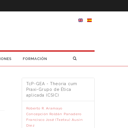
IONES
FORMACIÓN
TcP-GEA - Theoria cum
Praxi-Grupo de Ética
aplicada (CSIC)
Roberto R. Aramayo
Concepción Roldán Panadero
Francisco José (Txetxu) Ausín
Díez