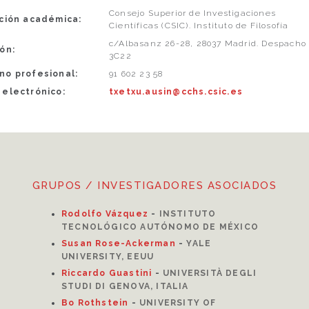
Consejo Superior de Investigaciones
ución académica:
Científicas (CSIC). Instituto de Filosofía
c/Albasanz 26-28, 28037 Madrid. Despacho
ón:
3C22
no profesional:
91 602 23 58
 electrónico:
txetxu.ausin@cchs.csic.es
GRUPOS / INVESTIGADORES ASOCIADOS
Rodolfo Vázquez
-
INSTITUTO
TECNOLÓGICO AUTÓNOMO DE MÉXICO
Susan Rose-Ackerman
-
YALE
UNIVERSITY, EEUU
Riccardo Guastini
-
UNIVERSITÀ DEGLI
STUDI DI GENOVA, ITALIA
Bo Rothstein
-
UNIVERSITY OF