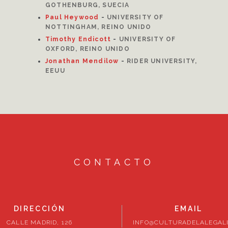
GOTHENBURG, SUECIA
Paul Heywood
-
UNIVERSITY OF
NOTTINGHAM, REINO UNIDO
Timothy Endicott
-
UNIVERSITY OF
OXFORD, REINO UNIDO
Jonathan Mendilow
-
RIDER UNIVERSITY,
EEUU
CONTACTO
DIRECCIÓN
EMAIL
CALLE MADRID, 126
INFO@CULTURADELALEGALI