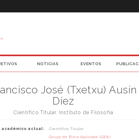
en
JETIVOS
NOTICIAS
EVENTOS
PUBLICAC
ancisco José (Txetxu) Ausín
Díez
Científico Titular. Instituto de Filosofía
 académico actual:
Científico Titular
Grupo de Ética Aplicada (GEA)