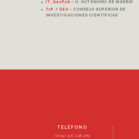
IT_GesPub
-
U. AUTÓNOMA DE MADRID
TcP
/
GEA
-
CONSEJO SUPERIOR DE
INVESTIGACIONES CIENTÍFICAS
TELÉFONO
(0034) 916 248 489