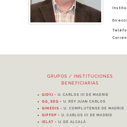
Instit
Direcci
Teléfo
Correo
GRUPOS / INSTITUCIONES
BENEFICIARIAS
GIDYJ
-
U. CARLOS III DE MADRID
GG_SDG
-
U. REY JUAN CARLOS
GINEDIS
-
U. COMPLUTENSE DE MADRID
GIPFDP
-
U. CARLOS III DE MADRID
I
ELAT
-
U. DE ALCALÁ