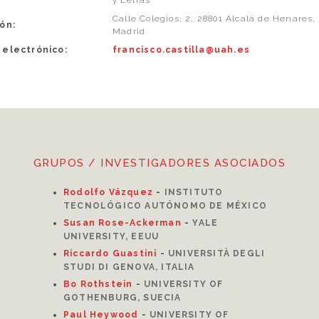
y Letras
Calle Colegios, 2, 28801 Alcalá de Henares,
ón:
Madrid
 electrónico:
francisco.castilla@uah.es
GRUPOS / INVESTIGADORES ASOCIADOS
Rodolfo Vázquez
-
INSTITUTO
TECNOLÓGICO AUTÓNOMO DE MÉXICO
Susan Rose-Ackerman
-
YALE
UNIVERSITY, EEUU
Riccardo Guastini
-
UNIVERSITÀ DEGLI
STUDI DI GENOVA, ITALIA
Bo Rothstein
-
UNIVERSITY OF
GOTHENBURG, SUECIA
Paul Heywood
-
UNIVERSITY OF