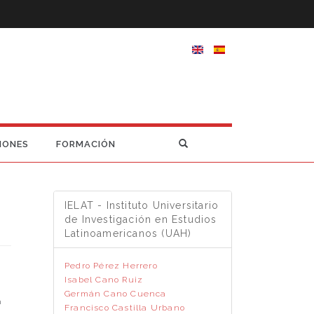
IONES
FORMACIÓN
IELAT - Instituto Universitario
de Investigación en Estudios
Latinoamericanos (UAH)
Pedro Pérez Herrero
Isabel Cano Ruiz
Germán Cano Cuenca
a
Francisco Castilla Urbano