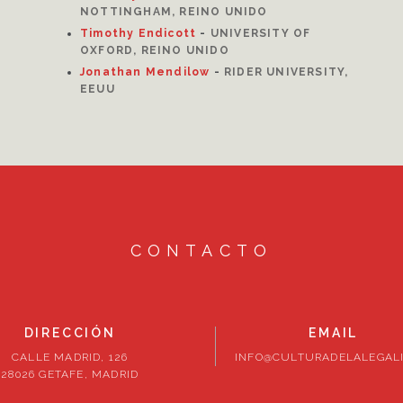
NOTTINGHAM, REINO UNIDO
Timothy Endicott
-
UNIVERSITY OF
OXFORD, REINO UNIDO
Jonathan Mendilow
-
RIDER UNIVERSITY,
EEUU
CONTACTO
DIRECCIÓN
EMAIL
CALLE MADRID, 126
INFO@CULTURADELALEGALI
28026 GETAFE, MADRID