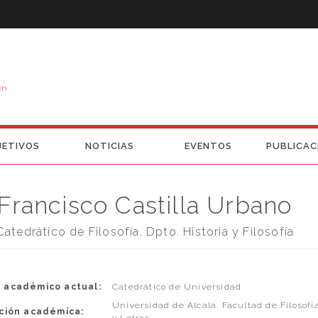
en
JETIVOS
NOTICIAS
EVENTOS
PUBLICAC
Francisco Castilla Urbano
Catedrático de Filosofía. Dpto. Historia y Filosofía
 académico actual:
Catedrático de Universidad
Universidad de Alcalá. Facultad de Filosofí
ución académica: