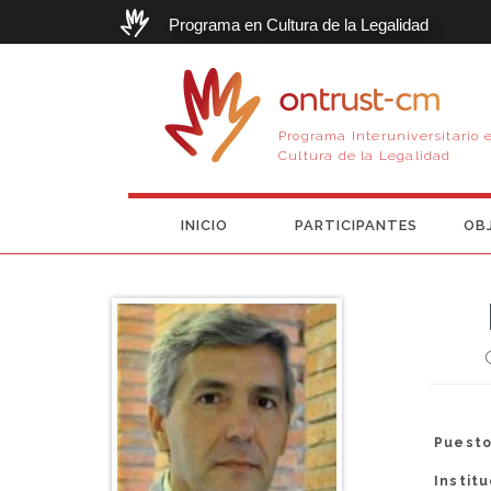
Programa en Cultura de la Legalidad
ontrust-cm
Programa Interuniversitario 
Cultura de la Legalidad
INICIO
PARTICIPANTES
OB
Puesto
Instit