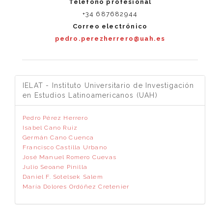
Teléfono profesional
+34 687682944
Correo electrónico
pedro.perezherrero@uah.es
IELAT - Instituto Universitario de Investigación
en Estudios Latinoamericanos (UAH)
Pedro Pérez Herrero
Isabel Cano Ruiz
Germán Cano Cuenca
Francisco Castilla Urbano
José Manuel Romero Cuevas
Julio Seoane Pinilla
Daniel F. Sotelsek Salem
María Dolores Ordóñez Cretenier