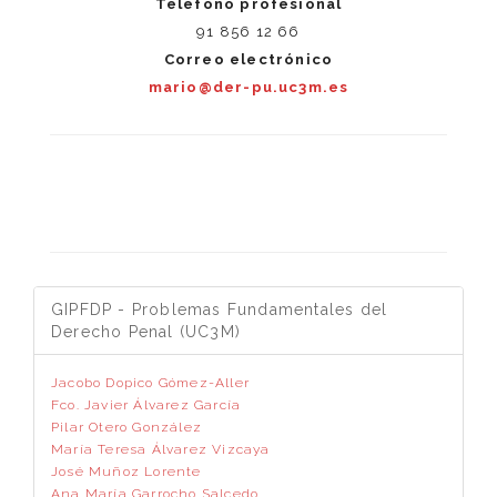
Teléfono profesional
91 856 12 66
Correo electrónico
mario@der-pu.uc3m.es
GIPFDP - Problemas Fundamentales del
Derecho Penal (UC3M)
Jacobo Dopico Gómez-Aller
Fco. Javier Álvarez García
Pilar Otero González
María Teresa Álvarez Vizcaya
José Muñoz Lorente
Ana María Garrocho Salcedo