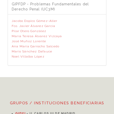
GIPFDP - Problemas Fundamentales del
Derecho Penal (UC3M)
Jacobo Dopico Gómez-Aller
Fco. Javier Álvarez García
Pilar Otero González
María Teresa Álvarez Vizcaya
José Muñoz Lorente
Ana María Garrocho Salcedo
Mario Sánchez Dafauce
Noel Villalba López
GRUPOS / INSTITUCIONES BENEFICIARIAS
GIDYJ
-
U. CARLOS III DE MADRID