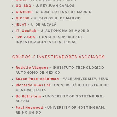
GG_SDG
-
U. REY JUAN CARLOS
GINEDIS
-
U. COMPLUTENSE DE MADRID
GIPFDP
-
U. CARLOS III DE MADRID
I
ELAT
-
U. DE ALCALÁ
IT_GesPub
-
U. AUTÓNOMA DE MADRID
TcP
/
GEA
-
CONSEJO SUPERIOR DE
INVESTIGACIONES CIENTÍFICAS
GRUPOS / INVESTIGADORES ASOCIADOS
Rodolfo Vázquez
-
INSTITUTO TECNOLÓGICO
AUTÓNOMO DE MÉXICO
Susan Rose-Ackerman
-
YALE UNIVERSITY, EEUU
Riccardo Guastini
-
UNIVERSITÀ DEGLI STUDI DI
GENOVA, ITALIA
Bo Rothstein
-
UNIVERSITY OF GOTHENBURG,
SUECIA
Paul Heywood
-
UNIVERSITY OF NOTTINGHAM,
REINO UNIDO