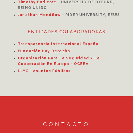
Timothy Endicott
-
UNIVERSITY OF OXFORD,
REINO UNIDO
Jonathan Mendilow
-
RIDER UNIVERSITY, EEUU
ENTIDADES COLABORADORAS
Transparencia Internacional España
Fundación Hay Derecho
Organización Para La Seguridad Y La
Cooperación En Europa - OCEEA
LLYC - Asuntos Públicos
CONTACTO