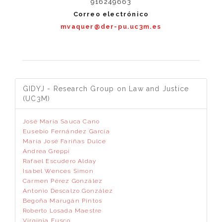
916249663
Correo electrónico
mvaquer@der-pu.uc3m.es
GIDYJ - Research Group on Law and Justice
(UC3M)
José María Sauca Cano
Eusebio Fernández García
María José Fariñas Dulce
Andrea Greppi
Rafael Escudero Alday
Isabel Wences Simon
Carmen Pérez González
Antonio Descalzo González
Begoña Marugán Pintos
Roberto Losada Maestre
Virginia Fusco