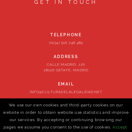
GET IN TOUCH
TELEPHONE
(0034) 916 248 489
ADDRESS
CALLE MADRID, 126
28026 GETAFE, MADRID
EMAIL
INFO@CULTURADELALEGALIDAD.NET
We use our own cookies and third-party cookies on our
FOLLOW US
website in order to obtain website use statistics and improve
our services. By accepting or continuing browsing our
pages we assume you consent to the use of cookies.
Accept