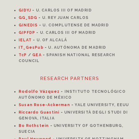
GIDYJ
-
U. CARLOS III OF MADRID
GG_SDG
-
U. REY JUAN CARLOS
GINEDIS
-
U. COMPLUTENSE DE MADRID
GIPFDP
-
U. CARLOS III OF MADRID
I
ELAT
-
U. OF ALCALÁ
IT_GesPub
-
U. AUTÓNOMA DE MADRID
TcP
/
GEA
-
SPANISH NATIONAL RESEARCH
COUNCIL
RESEARCH PARTNERS
Rodolfo Vázquez
-
INSTITUTO TECNOLÓGICO
AUTÓNOMO DE MÉXICO
Susan Rose-Ackerman
-
YALE UNIVERSITY, EEUU
Riccardo Guastini
-
UNIVERSITÀ DEGLI STUDI DI
GENOVA, ITALIA
Bo Rothstein
-
UNIVERSITY OF GOTHENBURG,
SUECIA