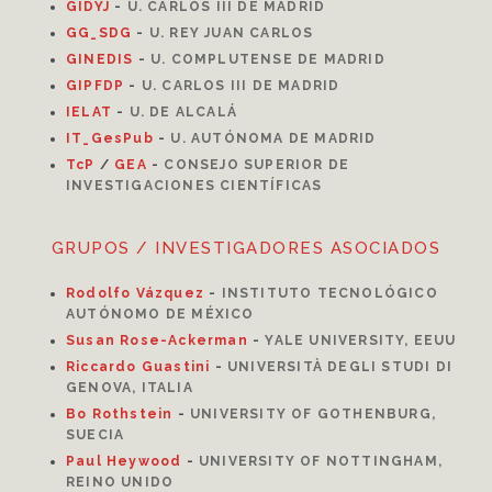
GIDYJ
-
U. CARLOS III DE MADRID
GG_SDG
-
U. REY JUAN CARLOS
GINEDIS
-
U. COMPLUTENSE DE MADRID
GIPFDP
-
U. CARLOS III DE MADRID
I
ELAT
-
U. DE ALCALÁ
IT_GesPub
-
U. AUTÓNOMA DE MADRID
TcP
/
GEA
-
CONSEJO SUPERIOR DE
INVESTIGACIONES CIENTÍFICAS
GRUPOS / INVESTIGADORES ASOCIADOS
Rodolfo Vázquez
-
INSTITUTO TECNOLÓGICO
AUTÓNOMO DE MÉXICO
Susan Rose-Ackerman
-
YALE UNIVERSITY, EEUU
Riccardo Guastini
-
UNIVERSITÀ DEGLI STUDI DI
GENOVA, ITALIA
Bo Rothstein
-
UNIVERSITY OF GOTHENBURG,
SUECIA
Paul Heywood
-
UNIVERSITY OF NOTTINGHAM,
REINO UNIDO