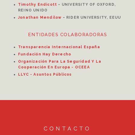
Timothy Endicott
-
UNIVERSITY OF OXFORD,
REINO UNIDO
Jonathan Mendilow
-
RIDER UNIVERSITY, EEUU
ENTIDADES COLABORADORAS
Transparencia Internacional España
Fundación Hay Derecho
Organización Para La Seguridad Y La
Cooperación En Europa - OCEEA
LLYC - Asuntos Públicos
CONTACTO