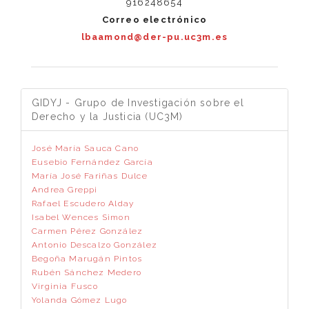
916248654
Correo electrónico
lbaamond@der-pu.uc3m.es
GIDYJ - Grupo de Investigación sobre el
Derecho y la Justicia (UC3M)
José María Sauca Cano
Eusebio Fernández García
María José Fariñas Dulce
Andrea Greppi
Rafael Escudero Alday
Isabel Wences Simon
Carmen Pérez González
Antonio Descalzo González
Begoña Marugán Pintos
Rubén Sánchez Medero
Virginia Fusco
Yolanda Gómez Lugo