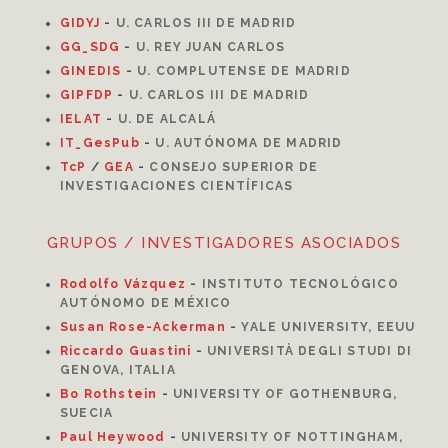
GIDYJ
-
U. CARLOS III DE MADRID
GG_SDG
-
U. REY JUAN CARLOS
GINEDIS
-
U. COMPLUTENSE DE MADRID
GIPFDP
-
U. CARLOS III DE MADRID
I
ELAT
-
U. DE ALCALÁ
IT_GesPub
-
U. AUTÓNOMA DE MADRID
TcP
/
GEA
-
CONSEJO SUPERIOR DE
INVESTIGACIONES CIENTÍFICAS
GRUPOS / INVESTIGADORES ASOCIADOS
Rodolfo Vázquez
-
INSTITUTO TECNOLÓGICO
AUTÓNOMO DE MÉXICO
Susan Rose-Ackerman
-
YALE UNIVERSITY, EEUU
Riccardo Guastini
-
UNIVERSITÀ DEGLI STUDI DI
GENOVA, ITALIA
Bo Rothstein
-
UNIVERSITY OF GOTHENBURG,
SUECIA
Paul Heywood
-
UNIVERSITY OF NOTTINGHAM,