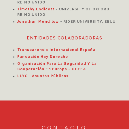
REINO UNIDO
Timothy Endicott
-
UNIVERSITY OF OXFORD,
REINO UNIDO
Jonathan Mendilow
-
RIDER UNIVERSITY, EEUU
ENTIDADES COLABORADORAS
Transparencia Internacional España
Fundación Hay Derecho
Organización Para La Seguridad Y La
Cooperación En Europa - OCEEA
LLYC - Asuntos Públicos
CONTACTO