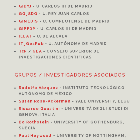
GIDYJ
-
U. CARLOS III DE MADRID
GG_SDG
-
U. REY JUAN CARLOS
GINEDIS
-
U. COMPLUTENSE DE MADRID
GIPFDP
-
U. CARLOS III DE MADRID
I
ELAT
-
U. DE ALCALÁ
IT_GesPub
-
U. AUTÓNOMA DE MADRID
TcP
/
GEA
-
CONSEJO SUPERIOR DE
INVESTIGACIONES CIENTÍFICAS
GRUPOS / INVESTIGADORES ASOCIADOS
Rodolfo Vázquez
-
INSTITUTO TECNOLÓGICO
AUTÓNOMO DE MÉXICO
Susan Rose-Ackerman
-
YALE UNIVERSITY, EEUU
Riccardo Guastini
-
UNIVERSITÀ DEGLI STUDI DI
GENOVA, ITALIA
Bo Rothstein
-
UNIVERSITY OF GOTHENBURG,
SUECIA
Paul Heywood
-
UNIVERSITY OF NOTTINGHAM,