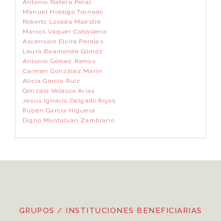
Antonio Natera Peral
Manuel Hidalgo Trenado
Roberto Losada Maestre
Marcos Vaquer Caballería
Ascensión Elvira Perales
Laura Baamonde Gómez
Antonio Gómez Ramos
Carmen González Marín
Alicia García Ruiz
Gonzalo Velasco Arias
Jesús Ignacio Delgado Rojas
Rubén García Higuera
Digno Montalván Zambrano
GRUPOS / INSTITUCIONES BENEFICIARIAS