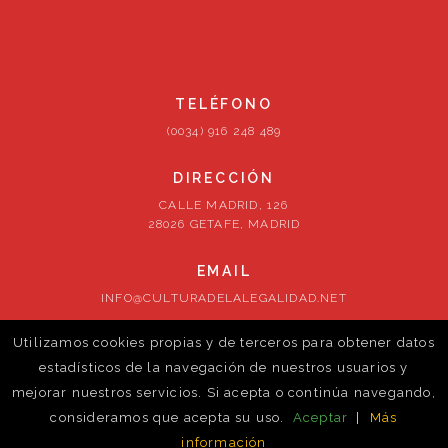
TELÉFONO
(0034) 916 248 489
DIRECCIÓN
CALLE MADRID, 126
28026 GETAFE, MADRID
EMAIL
INFO@CULTURADELALEGALIDAD.NET
Utilizamos cookies propias y de terceros para obtener datos
SÍGUENOS
estadísticos de la navegación de nuestros usuarios y
mejorar nuestros servicios. Si acepta o continúa navegando,
consideramos que acepta su uso.
Aceptar
|
Más
información