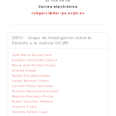
91 624 84 89
Correo electrónico
rubgarci@der-pu.uc3m.es
GIDYJ - Grupo de Investigación sobre el
Derecho y la Justicia (UC3M)
José María Sauca Cano
Eusebio Fernández García
María José Fariñas Dulce
Andrea Greppi
Rafael Escudero Alday
Isabel Wences Simon
Carmen Pérez González
Antonio Descalzo González
Begoña Marugán Pintos
Rubén Sánchez Medero
Virginia Fusco
Yolanda Gómez Lugo