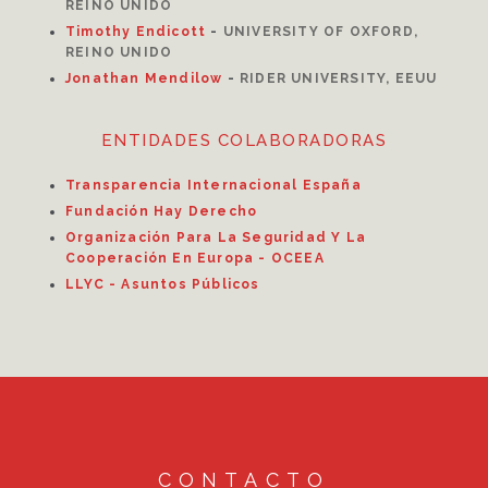
REINO UNIDO
Timothy Endicott
-
UNIVERSITY OF OXFORD,
REINO UNIDO
Jonathan Mendilow
-
RIDER UNIVERSITY, EEUU
ENTIDADES COLABORADORAS
Transparencia Internacional España
Fundación Hay Derecho
Organización Para La Seguridad Y La
Cooperación En Europa - OCEEA
LLYC - Asuntos Públicos
CONTACTO