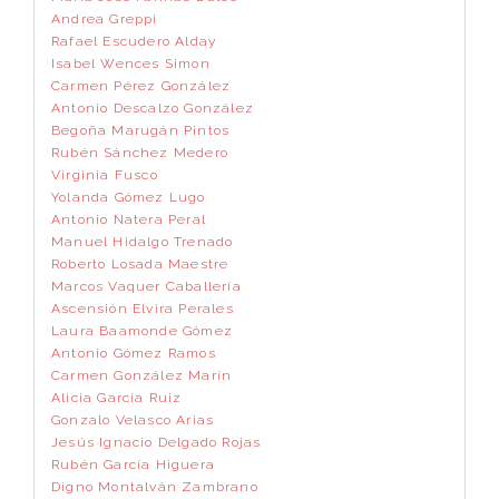
Andrea Greppi
Rafael Escudero Alday
Isabel Wences Simon
Carmen Pérez González
Antonio Descalzo González
Begoña Marugán Pintos
Rubén Sánchez Medero
Virginia Fusco
Yolanda Gómez Lugo
Antonio Natera Peral
Manuel Hidalgo Trenado
Roberto Losada Maestre
Marcos Vaquer Caballería
Ascensión Elvira Perales
Laura Baamonde Gómez
Antonio Gómez Ramos
Carmen González Marín
Alicia García Ruiz
Gonzalo Velasco Arias
Jesús Ignacio Delgado Rojas
Rubén García Higuera
Digno Montalván Zambrano