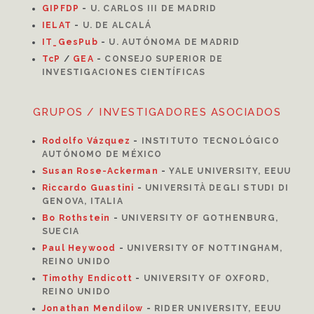
GIPFDP
-
U. CARLOS III DE MADRID
I
ELAT
-
U. DE ALCALÁ
IT_GesPub
-
U. AUTÓNOMA DE MADRID
TcP
/
GEA
-
CONSEJO SUPERIOR DE
INVESTIGACIONES CIENTÍFICAS
GRUPOS / INVESTIGADORES ASOCIADOS
Rodolfo Vázquez
-
INSTITUTO TECNOLÓGICO
AUTÓNOMO DE MÉXICO
Susan Rose-Ackerman
-
YALE UNIVERSITY, EEUU
Riccardo Guastini
-
UNIVERSITÀ DEGLI STUDI DI
GENOVA, ITALIA
Bo Rothstein
-
UNIVERSITY OF GOTHENBURG,
SUECIA
Paul Heywood
-
UNIVERSITY OF NOTTINGHAM,
REINO UNIDO
Timothy Endicott
-
UNIVERSITY OF OXFORD,
REINO UNIDO
Jonathan Mendilow
-
RIDER UNIVERSITY, EEUU