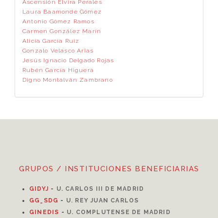
Ascensión Elvira Perales
Laura Baamonde Gómez
Antonio Gómez Ramos
Carmen González Marín
Alicia García Ruiz
Gonzalo Velasco Arias
Jesús Ignacio Delgado Rojas
Rubén García Higuera
Digno Montalván Zambrano
GRUPOS / INSTITUCIONES BENEFICIARIAS
GIDYJ
-
U. CARLOS III DE MADRID
GG_SDG
-
U. REY JUAN CARLOS
GINEDIS
-
U. COMPLUTENSE DE MADRID