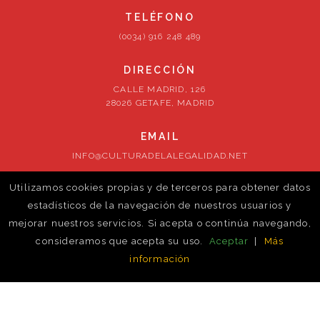
TELÉFONO
(0034) 916 248 489
DIRECCIÓN
CALLE MADRID, 126
28026 GETAFE, MADRID
EMAIL
INFO@CULTURADELALEGALIDAD.NET
Utilizamos cookies propias y de terceros para obtener datos
SÍGUENOS
estadísticos de la navegación de nuestros usuarios y
mejorar nuestros servicios. Si acepta o continúa navegando,
consideramos que acepta su uso.
Aceptar
|
Más
información
© ontrust-cm. 2026. Todos los derechos reservados
Política de cookies
Volver al inicio