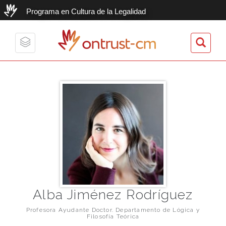
Programa en Cultura de la Legalidad
ontrust-cm
Toggle
navigation
Alba Jiménez Rodríguez
Profesora Ayudante Doctor. Departamento de Lógica y
Filosofía Teórica