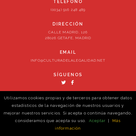
TELÉFONO
(0034) 916 248 489
DIRECCIÓN
CALLE MADRID, 126
28026 GETAFE, MADRID
EMAIL
INFO@CULTURADELALEGALIDAD.NET
SÍGUENOS
Utilizamos cookies propias y de terceros para obtener datos
estadísticos de la navegación de nuestros usuarios y
mejorar nuestros servicios. Si acepta o continúa navegando,
© ontrust-cm. 2026. Todos los derechos reservados
consideramos que acepta su uso.
Aceptar
|
Más
Política de cookies
información
Volver al inicio