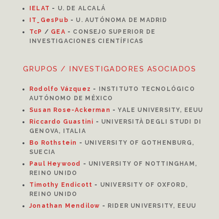
I
ELAT
-
U. DE ALCALÁ
IT_GesPub
-
U. AUTÓNOMA DE MADRID
TcP
/
GEA
-
CONSEJO SUPERIOR DE
INVESTIGACIONES CIENTÍFICAS
GRUPOS / INVESTIGADORES ASOCIADOS
Rodolfo Vázquez
-
INSTITUTO TECNOLÓGICO
AUTÓNOMO DE MÉXICO
Susan Rose-Ackerman
-
YALE UNIVERSITY, EEUU
Riccardo Guastini
-
UNIVERSITÀ DEGLI STUDI DI
GENOVA, ITALIA
Bo Rothstein
-
UNIVERSITY OF GOTHENBURG,
SUECIA
Paul Heywood
-
UNIVERSITY OF NOTTINGHAM,
REINO UNIDO
Timothy Endicott
-
UNIVERSITY OF OXFORD,
REINO UNIDO
Jonathan Mendilow
-
RIDER UNIVERSITY, EEUU