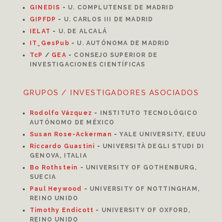
GINEDIS
-
U. COMPLUTENSE DE MADRID
GIPFDP
-
U. CARLOS III DE MADRID
I
ELAT
-
U. DE ALCALÁ
IT_GesPub
-
U. AUTÓNOMA DE MADRID
TcP
/
GEA
-
CONSEJO SUPERIOR DE
INVESTIGACIONES CIENTÍFICAS
GRUPOS / INVESTIGADORES ASOCIADOS
Rodolfo Vázquez
-
INSTITUTO TECNOLÓGICO
AUTÓNOMO DE MÉXICO
Susan Rose-Ackerman
-
YALE UNIVERSITY, EEUU
Riccardo Guastini
-
UNIVERSITÀ DEGLI STUDI DI
GENOVA, ITALIA
Bo Rothstein
-
UNIVERSITY OF GOTHENBURG,
SUECIA
Paul Heywood
-
UNIVERSITY OF NOTTINGHAM,
REINO UNIDO
Timothy Endicott
-
UNIVERSITY OF OXFORD,
REINO UNIDO