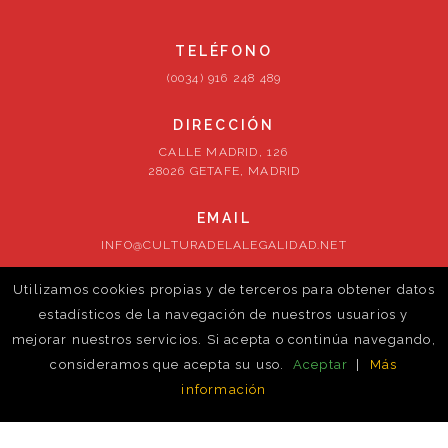
TELÉFONO
(0034) 916 248 489
DIRECCIÓN
CALLE MADRID, 126
28026 GETAFE, MADRID
EMAIL
INFO@CULTURADELALEGALIDAD.NET
Utilizamos cookies propias y de terceros para obtener datos
SÍGUENOS
estadísticos de la navegación de nuestros usuarios y
mejorar nuestros servicios. Si acepta o continúa navegando,
consideramos que acepta su uso.
Aceptar
|
Más
información
© ontrust-cm. 2026. Todos los derechos reservados