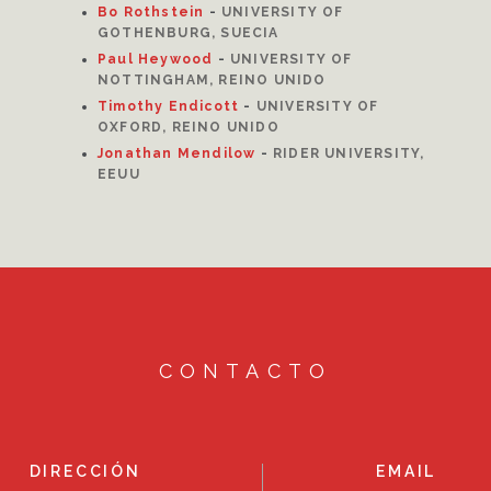
Bo Rothstein
-
UNIVERSITY OF
GOTHENBURG, SUECIA
Paul Heywood
-
UNIVERSITY OF
NOTTINGHAM, REINO UNIDO
Timothy Endicott
-
UNIVERSITY OF
OXFORD, REINO UNIDO
Jonathan Mendilow
-
RIDER UNIVERSITY,
EEUU
CONTACTO
DIRECCIÓN
EMAIL