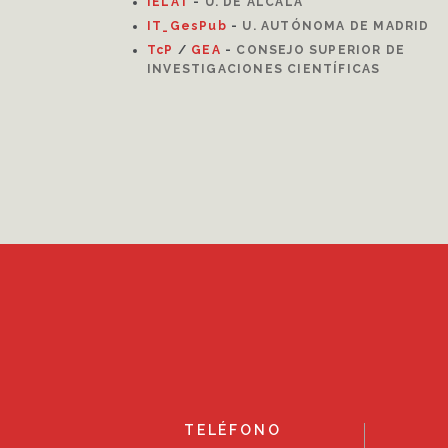
I
ELAT
-
U. DE ALCALÁ
IT_GesPub
-
U. AUTÓNOMA DE MADRID
TcP
/
GEA
-
CONSEJO SUPERIOR DE
INVESTIGACIONES CIENTÍFICAS
TELÉFONO