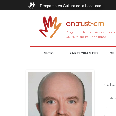
Programa en Cultura de la Legalidad
ontrust-cm
Programa Interuniversitario 
Cultura de la Legalidad
INICIO
PARTICIPANTES
OB
Profe
Puesto 
Institu