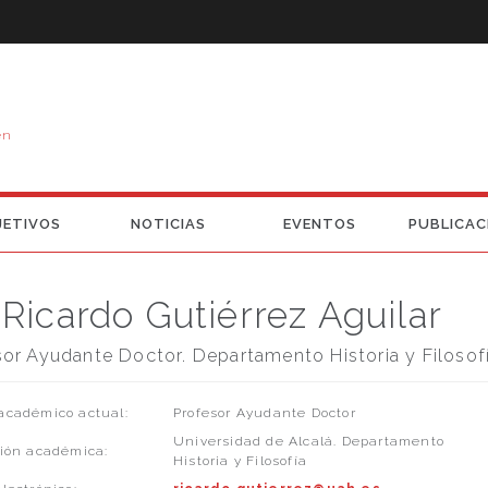
en
JETIVOS
NOTICIAS
EVENTOS
PUBLICAC
Ricardo Gutiérrez Aguilar
sor Ayudante Doctor. Departamento Historia y Filosof
académico actual:
Profesor Ayudante Doctor
Universidad de Alcalá. Departamento
ción académica:
Historia y Filosofía