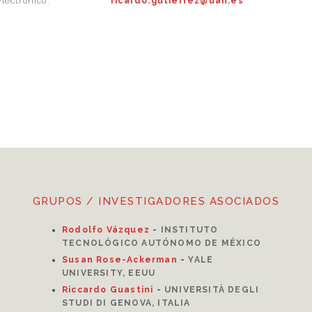
lectrónico:
ricardo.gutierrez@uah.es
GRUPOS / INVESTIGADORES ASOCIADOS
Rodolfo Vázquez
-
INSTITUTO
TECNOLÓGICO AUTÓNOMO DE MÉXICO
Susan Rose-Ackerman
-
YALE
UNIVERSITY, EEUU
Riccardo Guastini
-
UNIVERSITÀ DEGLI
STUDI DI GENOVA, ITALIA