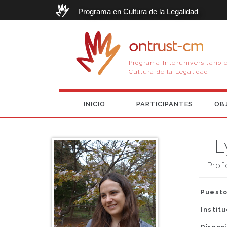
Programa en Cultura de la Legalidad
ontrust-cm
Programa Interuniversitario 
Cultura de la Legalidad
INICIO
PARTICIPANTES
OB
L
Prof
Puesto
Instit