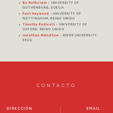
Bo Rothstein
-
UNIVERSITY OF
GOTHENBURG, SUECIA
Paul Heywood
-
UNIVERSITY OF
NOTTINGHAM, REINO UNIDO
Timothy Endicott
-
UNIVERSITY OF
OXFORD, REINO UNIDO
Jonathan Mendilow
-
RIDER UNIVERSITY,
EEUU
CONTACTO
DIRECCIÓN
EMAIL