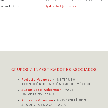
ón:
Avd./ Complutense s/n, 28040, Madrid
 electrónico:
lydiadet@ucm.es
GRUPOS / INVESTIGADORES ASOCIADOS
Rodolfo Vázquez
-
INSTITUTO
TECNOLÓGICO AUTÓNOMO DE MÉXICO
Susan Rose-Ackerman
-
YALE
UNIVERSITY, EEUU
Riccardo Guastini
-
UNIVERSITÀ DEGLI
STUDI DI GENOVA, ITALIA