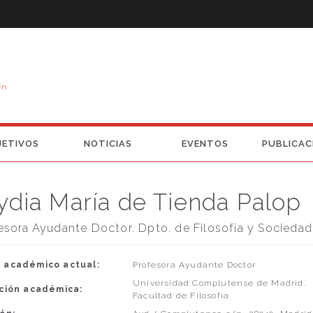
en
JETIVOS
NOTICIAS
EVENTOS
PUBLICAC
ydia María de Tienda Palop
esora Ayudante Doctor. Dpto. de Filosofía y Sociedad
 académico actual:
Profesora Ayudante Doctor
Universidad Complutense de Madrid.
ución académica:
Facultad de Filosofía