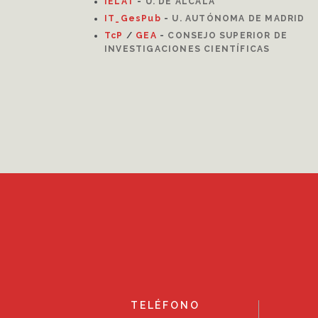
I
ELAT
-
U. DE ALCALÁ
IT_GesPub
-
U. AUTÓNOMA DE MADRID
TcP
/
GEA
-
CONSEJO SUPERIOR DE
INVESTIGACIONES CIENTÍFICAS
TELÉFONO