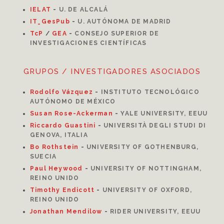
I
ELAT
-
U. DE ALCALÁ
IT_GesPub
-
U. AUTÓNOMA DE MADRID
TcP
/
GEA
-
CONSEJO SUPERIOR DE
INVESTIGACIONES CIENTÍFICAS
GRUPOS / INVESTIGADORES ASOCIADOS
Rodolfo Vázquez
-
INSTITUTO TECNOLÓGICO
AUTÓNOMO DE MÉXICO
Susan Rose-Ackerman
-
YALE UNIVERSITY, EEUU
Riccardo Guastini
-
UNIVERSITÀ DEGLI STUDI DI
GENOVA, ITALIA
Bo Rothstein
-
UNIVERSITY OF GOTHENBURG,
SUECIA
Paul Heywood
-
UNIVERSITY OF NOTTINGHAM,
REINO UNIDO
Timothy Endicott
-
UNIVERSITY OF OXFORD,
REINO UNIDO
Jonathan Mendilow
-
RIDER UNIVERSITY, EEUU