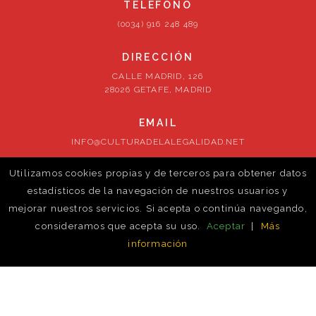
TELÉFONO
(0034) 916 248 489
DIRECCIÓN
CALLE MADRID, 126
28026 GETAFE, MADRID
EMAIL
INFO@CULTURADELALEGALIDAD.NET
Utilizamos cookies propias y de terceros para obtener datos
SÍGUENOS
estadísticos de la navegación de nuestros usuarios y
mejorar nuestros servicios. Si acepta o continúa navegando,
consideramos que acepta su uso.
Aceptar
|
Más
información
© ontrust-cm. 2026. Todos los derechos reservados
Política de cookies
Volver al inicio